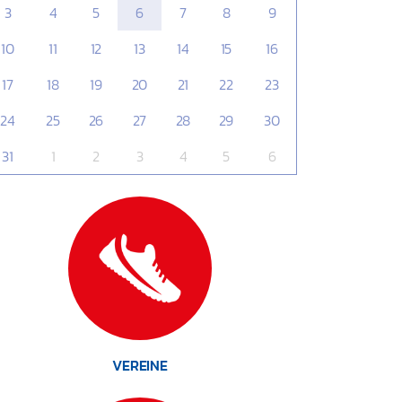
3
4
5
6
7
8
9
10
11
12
13
14
15
16
17
18
19
20
21
22
23
24
25
26
27
28
29
30
31
1
2
3
4
5
6
VEREINE