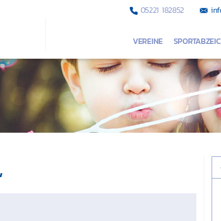
05221 182852
inf
VEREINE
SPORTABZEI
“