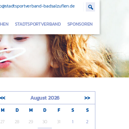
o@stadtsportverband-badsalzuflen.de
Suche ein- /ausb
CHEN
STADTSPORTVERBAND
SPONSOREN
<<
August 2026
>>
M
D
M
D
F
S
S
27
28
29
30
31
1
2