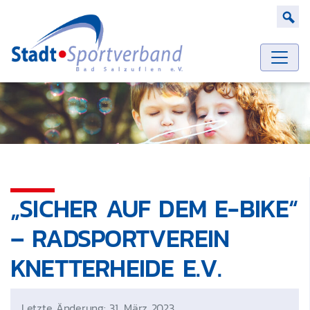
Zum Hauptinhalt springen
Such
„SICHER AUF DEM E-BIKE“
– RADSPORTVEREIN
KNETTERHEIDE E.V.
Letzte Änderung: 31. März 2023