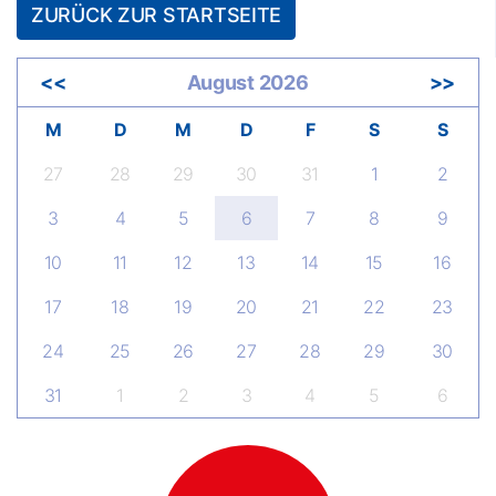
ZURÜCK ZUR STARTSEITE
<<
August 2026
>>
M
D
M
D
F
S
S
27
28
29
30
31
1
2
3
4
5
6
7
8
9
10
11
12
13
14
15
16
17
18
19
20
21
22
23
24
25
26
27
28
29
30
31
1
2
3
4
5
6