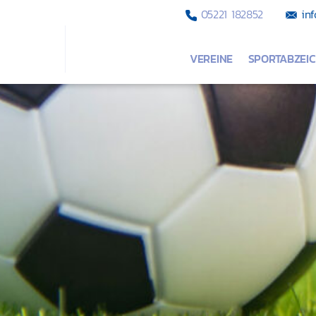
05221 182852
inf
VEREINE
SPORTABZEI