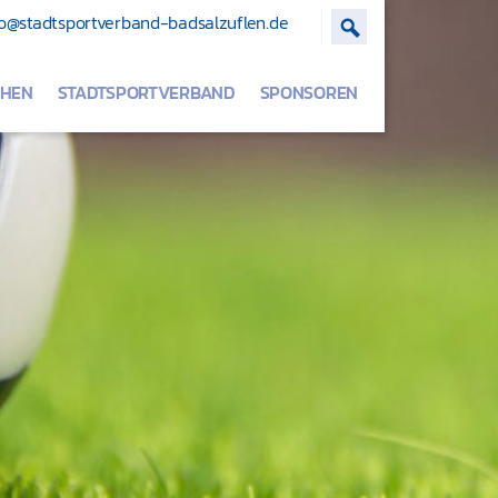
o@stadtsportverband-badsalzuflen.de
Suche ein- /ausb
CHEN
STADTSPORTVERBAND
SPONSOREN